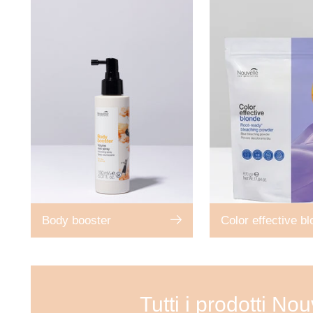
Body booster
Color effective b
Tutti i prodotti Nou