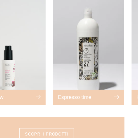
ow
Espresso time
SCOPRI I PRODOTTI