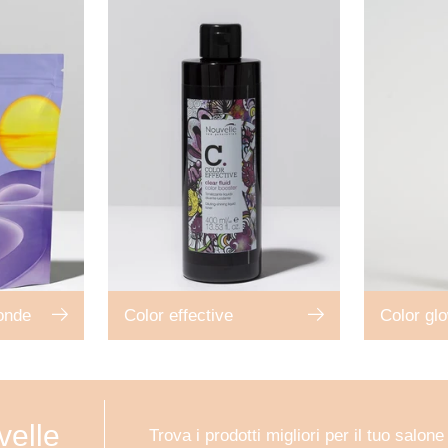
londe
Color effective
Color gl
velle
Trova i prodotti migliori per il tuo salone