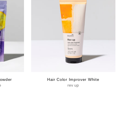
Powder
Hair Color Improver White
e
rev up